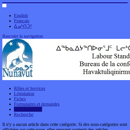
English
Français
ᐃᓄᒃᑎᑐᑦ
Basculer la navigation
Rôles et Services
Législation
Fiches
Formulaires et demandes
Contactez nous
Recherche
Il n'y a aucun article dans cette catégorie. Si des sous-catégories sont
affichées sur cette page, elles peuvent contenir des articles.