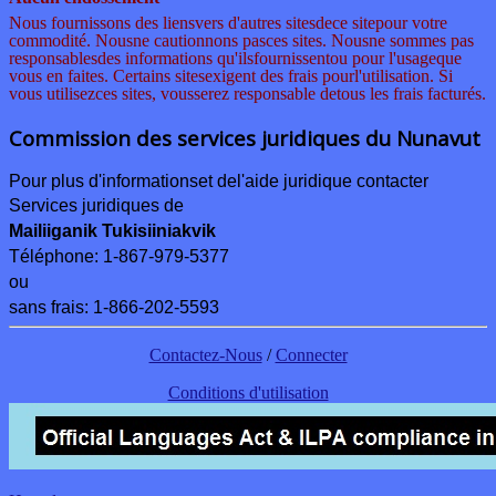
Nous fournissons des liens
vers d'autres sites
de
ce site
pour votre
commodité. Nous
ne cautionnons pas
ces sites
.
Nous
ne sommes pas
responsables
des informations qu'ils
fournissent
ou pour l'usage
que
vous en faites
.
Certains sites
exigent des frais pour
l'utilisation
.
Si
vous utilisez
ces sites, vous
serez responsable de
tous les frais facturés
.
Commission des services juridiques du Nunavut
Pour plus d'informations
et de
l'aide juridique contacter
Services juridiques de
Mailiiganik Tukisiiniakvik
Téléphone:
1-867-979-5377
ou
sans frais: 1-866-202-5593
Contactez-Nous
/
Connecter
Conditions d'utilisation