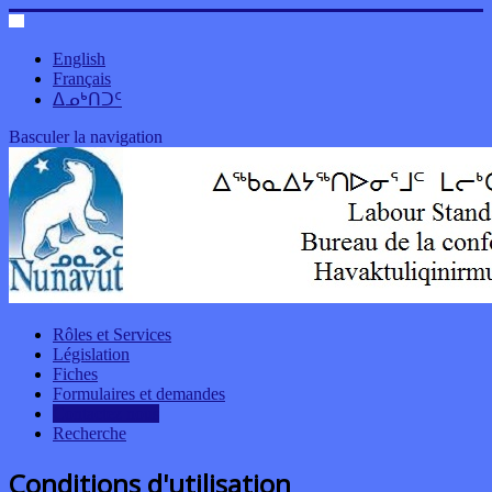
English
Français
ᐃᓄᒃᑎᑐᑦ
Basculer la navigation
Rôles et Services
Législation
Fiches
Formulaires et demandes
Contactez nous
Recherche
Conditions d'utilisation