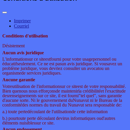
Imprimer
Courriel
Conditions d'utilisation
Désistement
Aucun avis juridique
L'information
sur ce site
est
fourni pour votre usage
personnel ou
éducatif
seulement. Ce ne est pas
un avis juridique. Si vous
avez un
problème juridique
, vous
devriez consulter un avocat
ou un
organisme
de services juridiques
.
Aucune garantie
Votre
utilisation de l'information
sur ce site
est de votre responsabilité
.
Bien que
nous nous efforçons
de maintenir
la
crédibilité
et l'exactitude
des
renseignements sur ce site, il est fourni
"
tel quel", sans
garantie
d'aucune sorte
.
Ni le gouvernement du
Nunavut
ni le
Bureau de la
conformité
des normes du travail du Nunavut sera responsable de
:
a.)
toute perte
découlant de l'utilisation
de cette information
b.) pour
toute perte découlant de
virus informatiques ou
d'autres
éléments nuisibles
sur ce site
.
Aucun endossement